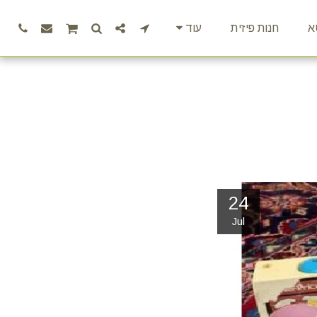
א
חנות פיזית
עוד
24
Jul