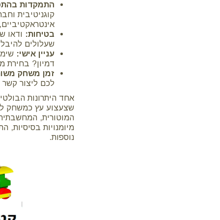
התמקדות בהתפ
קוגניטיבית וחבר
אינטראקטיביים, 
בטיחות:
ודאו שה
שעלולים להיבלע 
עניין אישי:
שימו 
דמיון? בחירת מת
זמן משחק משות
לכם ליצור קשר ה
אחד היתרונות הבולטים
שצעצוע עץ כמשחק לגי
המוטורית, המחשבתית 
מיומנויות בסיסיות, ה
נוספות.