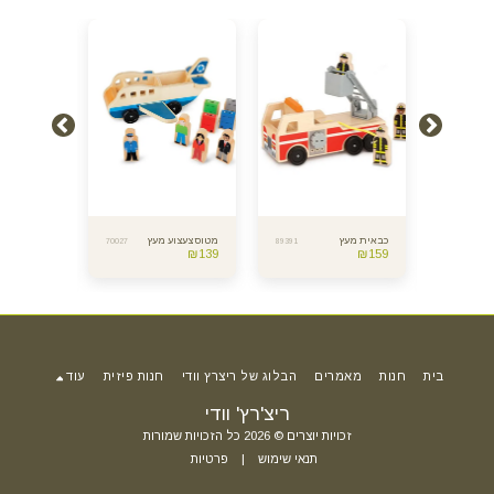
עוני
כבאית מעץ
מטוס צעצוע מעץ
משחק קטר -
70027
89391
12500
₪
139
₪
159
מתפרק
₪
109
בית
חנות
מאמרים
הבלוג של ריצרץ וודי
חנות פיזית
עוד
ריצ'רץ' וודי
זכויות יוצרים © 2026 כל הזכויות שמורות
תנאי שימוש
|
פרטיות