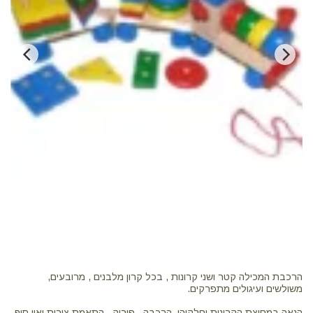
הרכבת המכילה קטר ושני קרונות , בכל קרון מלבנים , מרובעים,
הנאה במחיצת הקרונות וחלקיהן. הרכבה , פירוק , התאמת צורות ואין סוף