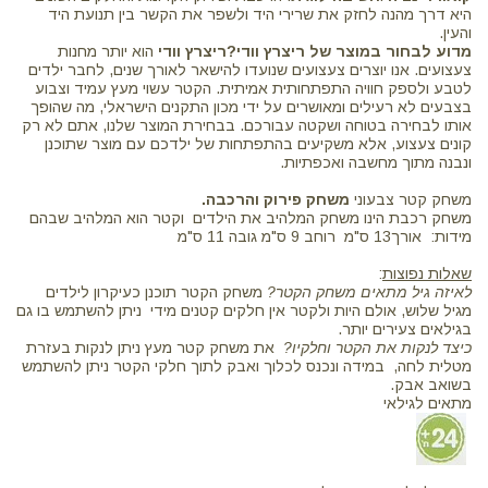
היא דרך מהנה לחזק את שרירי היד ולשפר את הקשר בין תנועת היד
והעין.
מדוע לבחור במוצר של ריצרץ וודי?
ריצרץ וודי
הוא יותר מחנות
צעצועים. אנו יוצרים צעצועים שנועדו להישאר לאורך שנים, לחבר ילדים
לטבע ולספק חוויה התפתחותית אמיתית. הקטר עשוי מעץ עמיד וצבוע
בצבעים לא רעילים ומאושרים על ידי מכון התקנים הישראלי, מה שהופך
אותו לבחירה בטוחה ושקטה עבורכם. בבחירת המוצר שלנו, אתם לא רק
קונים צעצוע, אלא משקיעים בהתפתחות של ילדכם עם מוצר שתוכנן
ונבנה מתוך מחשבה ואכפתיות.
משחק קטר צבעוני
משחק פירוק והרכבה.
משחק רכבת הינו משחק המלהיב את הילדים וקטר הוא המלהיב שבהם
מידות: אורך13 ס"מ רוחב 9 ס"מ גובה 11 ס"מ
שאלות נפוצות
:
לאיזה גיל מתאים משחק הקטר?
משחק הקטר תוכנן כעיקרון לילדים
מגיל שלוש, אולם היות ולקטר אין חלקים קטנים מידי ניתן להשתמש בו גם
בגילאים צעירים יותר.
כיצד לנקות את הקטר וחלקיו?
את משחק קטר מעץ ניתן לנקות בעזרת
מטלית לחה, במידה ונכנס לכלוך ואבק לתוך חלקי הקטר ניתן להשתמש
בשואב אבק.
מתאים לגילאי