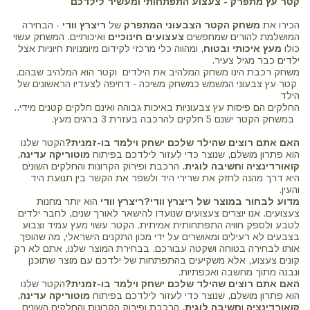
קטר עץ מתפרק - צעצוע התפתחותי ומעשיר לילדכם
הכירו את
משחק הקטר הצבעוני המתפרק
של
ריצרץ וודי
- הבחירה
המושלמת להורים שמחפשים
צעצועים חינוכיים
ואיכותיים. המשחק עשוי
כולו
מעץ איכותי ובטוח
, ומהווה כלי מרכזי לקידום מיומנויות חיוניות אצל
ילדים כבר מגיל צעיר.
משחק רכבת הינו משחק המלהיב את הילדים וקטר הוא המלהיב שבהם.
קטר עץ צבעוני המשמש כמשחק משיכה - דחיפה לצעדיו הראשונים של
הילד
החלקים הם פיסות עץ צבעוניות באיכות גבוהה ואינם חלקים קטנים מידי..
במשחק הקטר ישנם 5 חלקים להרכבה בעזרת 3 ברגים מעץ.
האם אתם רוצים שהילד שלכם ישחק וילמד בו-זמנית?
הקטר שלנו
הוא פתרון מושלם, שנוצר כדי לעזור לילדכם בפיתוח
מוטוריקה עדינה
,
קואורדינציה
ו
חשיבה לוגית
. הרכבת ופירוק הקרונות והחלקים השונים
היא דרך מהנה לחזק את שרירי היד ולשפר את הקשר בין תנועת היד
והעין.
מדוע לבחור במוצר של ריצרץ וודי?
ריצרץ וודי
הוא יותר מחנות
צעצועים. אנו יוצרים צעצועים שנועדו להישאר לאורך שנים, לחבר ילדים
לטבע ולספק חוויה התפתחותית אמיתית. הקטר עשוי מעץ עמיד וצבוע
בצבעים לא רעילים ומאושרים על ידי מכון התקנים הישראלי, מה שהופך
אותו לבחירה בטוחה ושקטה עבורכם. בבחירת המוצר שלנו, אתם לא רק
קונים צעצוע, אלא משקיעים בהתפתחות של ילדכם עם מוצר שתוכנן
ונבנה מתוך מחשבה ואכפתיות.
האם אתם רוצים שהילד שלכם ישחק וילמד בו-זמנית?
הקטר שלנו
הוא פתרון מושלם, שנוצר כדי לעזור לילדכם בפיתוח
מוטוריקה עדינה
,
קואורדינציה
ו
חשיבה לוגית
. הרכבת ופירוק הקרונות והחלקים השונים