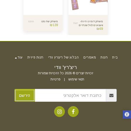
ת -
משחק דומינו חיות-
משחק שח מט
קחו את זה ב
11666
7607
14159
₪
139
צעצועים לגיל שנתיים
גן החיות
₪
89
₪
69
בית
חנות
מאמרים
הבלוג של ריצרץ וודי
חנות פיזית
עוד
ריצ'רץ' וודי
זכויות יוצרים © 2026 כל הזכויות שמורות
תנאי שימוש
|
פרטיות
הירשם