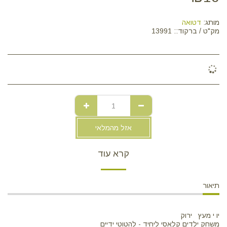
מותג:
דטואה
מק"ט / ברקוד::
13991
אזל מהמלאי
קרא עוד
תיאור
יו י מעץ ירוק
משחק ילדים קלאסי ליחיד - להטוטי ידיים