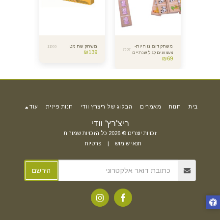
ת -
משחק דומינו חיות-
משחק שח מט
קחו את זה ב
11666
7607
14159
₪
139
צעצועים לגיל שנתיים
גן החיות
₪
89
₪
69
בית
חנות
מאמרים
הבלוג של ריצרץ וודי
חנות פיזית
עוד
ריצ'רץ' וודי
זכויות יוצרים © 2026 כל הזכויות שמורות
תנאי שימוש
|
פרטיות
הירשם