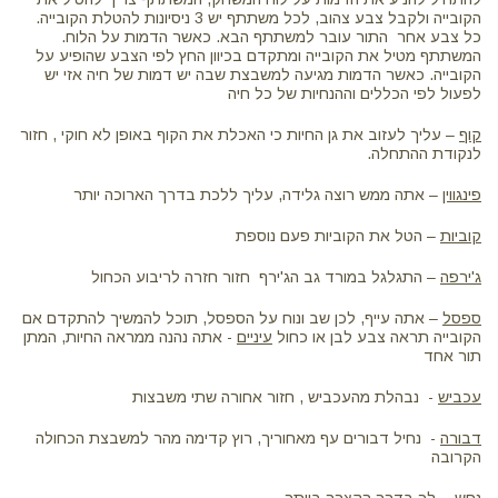
הקובייה ולקבל צבע צהוב, לכל משתתף יש 3 ניסיונות להטלת הקובייה.
כל צבע אחר התור עובר למשתתף הבא. כאשר הדמות על הלוח.
המשתתף מטיל את הקובייה ומתקדם בכיוון החץ לפי הצבע שהופיע על
הקובייה. כאשר הדמות מגיעה למשבצת שבה יש דמות של חיה אזי יש
לפעול לפי הכללים וההנחיות של כל חיה
קוף
– עליך לעזוב את גן החיות כי האכלת את הקוף באופן לא חוקי , חזור
לנקודת ההתחלה.
פינגווין
– אתה ממש רוצה גלידה, עליך ללכת בדרך הארוכה יותר
קוביות
– הטל את הקוביות פעם נוספת
ג'ירפה
– התגלגל במורד גב הג'ירף חזור חזרה לריבוע הכחול
ספסל
– אתה עייף, לכן שב ונוח על הספסל, תוכל להמשיך להתקדם אם
הקובייה תראה צבע לבן או כחול
עיניים
- אתה נהנה ממראה החיות, המתן
תור אחד
עכביש
- נבהלת מהעכביש , חזור אחורה שתי משבצות
דבורה
- נחיל דבורים עף מאחוריך, רוץ קדימה מהר למשבצת הכחולה
הקרובה
נ
חש
- לך בדרך הקצרה ביותר