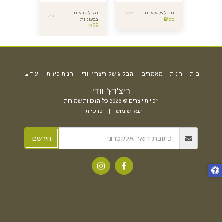
יש
חתול על גלגלים
מגדל טבעות
חיה קטנה -
14545
7608
12600
₪
55
צבעוניות
גלגלים
₪
89
₪
69
בית
חנות
מאמרים
הבלוג של ריצרץ וודי
חנות פיזית
עוד
ריצ'רץ' וודי
זכויות יוצרים © 2026 כל הזכויות שמורות
תנאי שימוש
|
פרטיות
הירשם