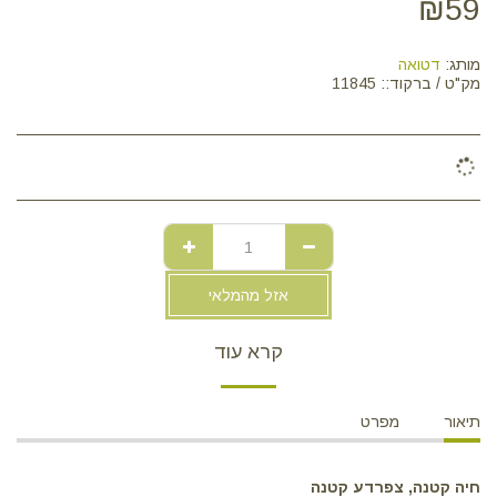
₪
59
מותג:
דטואה
מק"ט / ברקוד::
11845
אזל מהמלאי
קרא עוד
תיאור
מפרט
חיה קטנה, צפרדע קטנה