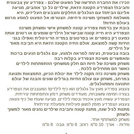
הכירו את החברה החדשה של הפעוט שלכם - צפרדע עץ צבעונית
וחביבה! הצפרדע הקטנה הזאת, שילדים כל כך אוהבים, מגיעה
אליכם הביתה! עם הגלגלים החלקים והצבעים העליזים, היא
מושלמת למשחקי משיכה ודחיפה. הצטרפו אל הפעוט למסע מרגש
בעולם החיות!
בובת עץ בדמות צפרדע קטנה למשחק אישי ומשחק משיכה
הצפרדע היא חייה קטנה שבישראל הילדים שומעים או רואים אותה
כמעט רק בספרים או בסרטונים במדיה הדיגיטלית ואפילו בגני
החיות קשה למוצאם. אולם החיה הקטנה הזאת היא חביבה מאוד
על הילדים.
בובה צבעונית, נעימה למראה ולמגע, עם גלגלים הנעים ברכות
ומאפשרים משיכת הצפרדע בקלות רבה
משחק משיכה של חיות הם חלק ממשחקי ההתפתחות לילדים
כאשר הם מתחילים ללכת .
משחק משיכה כזה מקנה לילד את יכולת הכיוון, התמצאות ותנועה
במרחב, משחק עם עולם החיות בגדלים שונים והבנה של עולם
התנועה והמתגלגלים.
צעצוע צפרדע מעץ על גלגלים הוא כיף לילדים! המעצבים את הצפרדע
בצורה חמימה ומשובחת, מעודדים משחק דמיון והתפתחות יצירתית.
הצפרדע עשויה מעץ איכותי ובטוח לילדים, מציעה שעות של כיף והנאה.
צעצוע הצפרדע מזמין למגוון פעילויות והפעלת יצירתיות!
מתנות לגיל שנה, מתנה קטנה וחביבה שילדים נהנים מאור למשוך
ולשחק
משחק למשתתף אחד.
מידות - אורך: 10 ס"מ רוחב: 6 ס"מ גובה: 8 ס"מ