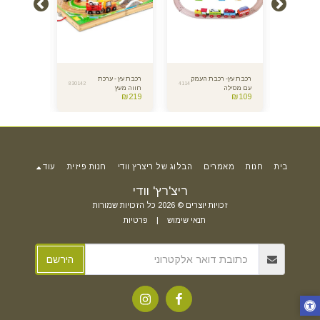
ת
רכבת עץ- רכבת העמק
רכבת עץ - ערכת
רכבת עץ - -
830142
4114
7503
עם מסילה
חווה מעץ
מגנטים רכ
₪
105
₪
219
₪
109
שמחה
בית
חנות
מאמרים
הבלוג של ריצרץ וודי
חנות פיזית
עוד
ריצ'רץ' וודי
זכויות יוצרים © 2026 כל הזכויות שמורות
תנאי שימוש
|
פרטיות
הירשם