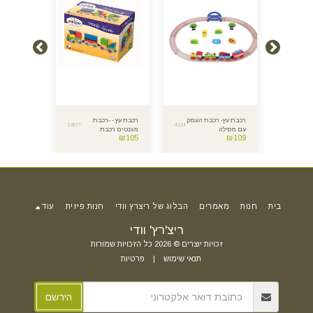
ת
רכבת עץ- רכבת העמק
רכבת עץ - -רכבת
רכבת עץ - 
13967
4114
7503
עם מסילה
מגנטים רכבת
הצבעים והצ
₪
139
₪
105
₪
109
שמחה
בית
חנות
מאמרים
הבלוג של ריצרץ וודי
חנות פיזית
עוד
ריצ'רץ' וודי
זכויות יוצרים © 2026 כל הזכויות שמורות
תנאי שימוש
|
פרטיות
הירשם