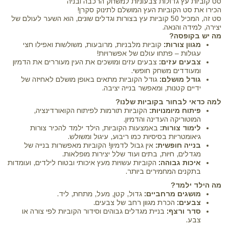
סט קוביות עץ גדולות צבעוניות למשחק הרכבה ובניה
הכירו את סט הקוביות העץ המושלם לתינוק סקרן!
סט זה, המכיל 50 קוביות עץ בצורות וגדלים שונים, הוא השער לעולם של
יצירה, למידה והנאה.
מה יש בקופסה?
מגוון צורות:
קוביות מלבניות, מרובעות, משולשות ואפילו חצי
עגולות – פתחו עולם של אפשרויות!
צבעים עזים:
צבעים עזים ומושכים את העין מעוררים את הדמיון
ומעודדים משחק חופשי.
גודל מושלם:
גודל הקוביות מתאים באופן מושלם לאחיזה של
ידיים קטנות, ומאפשר בנייה יציבה.
למה כדאי לבחור בקוביות שלנו?
פיתוח מיומנויות:
הקוביות תורמות לפיתוח הקואורדינציה,
המוטוריקה העדינה והדמיון.
לימוד צורות:
באמצעות הקוביות, הילד ילמד להכיר צורות
גיאומטריות בסיסיות כמו ריבוע, עיגול ומשולש.
בנייה חופשית:
אין גבול לדמיון! הקוביות מאפשרות בנייה של
מגדלים, חיות, בתים ועוד שלל יצירות מופלאות.
איכות גבוהה:
הקוביות עשויות מעץ איכותי ובטוח לילדים, ועומדות
בתקנים המחמירים ביותר.
מה הילד ילמד?
מושגים מרחביים:
גדול, קטן, מעל, מתחת, ליד.
צבעים:
הכרת מגוון רחב של צבעים.
סדר ורצף:
בניית מגדלים גבוהים וסידור הקוביות לפי צורה או
צבע.