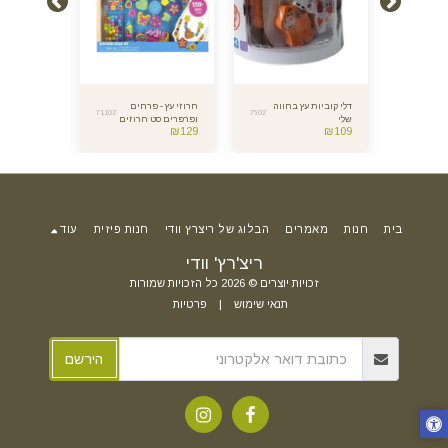
דלי קוביות עץ בחווה
חרוזי עץ - פרחים
מגדל קוביות
71102
7602
7605
שלי
ופרפרים סט חרוזים
מצוייר
₪
99
₪
129
₪
109
ענק
בית
חנות
מאמרים
הבלוג של ריצרץ וודי
חנות פיזית
עוד
ריצ'רץ' וודי
זכויות יוצרים © 2026 כל הזכויות שמורות
תנאי שימוש
|
פרטיות
הירשם