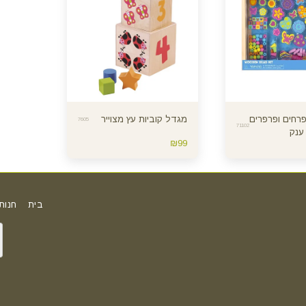
 פרחים ופרפרים
מגדל קוביות עץ מצוייר
7605
71102
ענק
₪
99
בית
חנות