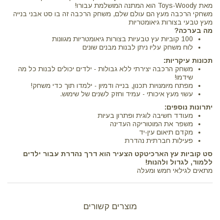
מאת Toys-Woody הוא המתנה המושלמת עבורו!
משחקי הרכבה מעץ הם עולם שלם, משחק הרכבה זה בו סט אבני בנייה
מעץ טבעי בצורות גיאומטריות
מה בערכה?
100 קוביות עץ טבעיות בצורות גיאומטריות מגוונות
לוח משחק עליו ניתן לבנות מבנים שונים
תכונות עיקריות:
משחק הרכבה יצירתי ללא גבולות - ילדים יכולים לבנות כל מה
שידמו!
מפתח מיומנויות תכנון, בנייה ודמיון - ילמדו תוך כדי משחק!
עשוי מעץ איכותי - עמיד וחזק לשנים של שימוש.
יתרונות נוספים:
מעודד חשיבה לוגית ופתרון בעיות
משפר את המוטוריקה העדינה
מקדם תיאום עין-יד
פעילות חברתית נהדרת
סט קוביות עץ הארכיטקט הצעיר הוא דרך נהדרת עבור ילדים
ללמוד, לגדול ולהנות!
מתאים לגילאי חמש ומעלה
מוצרים קשורים