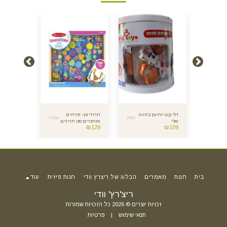
דלי קוביות עץ בחווה
חרוזי עץ - פרחים
מגדל קוביות
71102
7602
7605
שלי
ופרפרים סט חרוזים
מצוייר
₪
99
₪
129
₪
109
ענק
בית
חנות
מאמרים
הבלוג של ריצרץ וודי
חנות פיזית
עוד
ריצ'רץ' וודי
זכויות יוצרים © 2026 כל הזכויות שמורות
תנאי שימוש
|
פרטיות