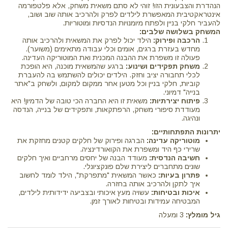
הנהדרת והצבעונית הזו! זוהי לא סתם משאית משחק, אלא פלטפורמה
אינטראקטיבית המאפשרת לילדים לפרק ולהרכיב אותה שוב ושוב,
להעביר חלקי בניין ולפתח מיומנויות הנדסיות ומוטוריות.
המשחק בשלושה שלבים:
הרכבה ופירוק:
הילד יכול לפרק את המשאית ולהרכיב אותה
מחדש בעזרת ברגים, אומים וכלי עבודה מתאימים (משוער).
פעולה זו משפרת את ההבנה המכנית ואת המוטוריקה העדינה.
משחק תפקידים ושינוע:
ברגע שהמשאית מוכנה, היא הופכת
לכלי תחבורה יציב וחזק. הילדים יכולים להשתמש בה להעברת
קוביות, חלקי בניין וכל מטען אחר ממקום למקום, ולשחק ב"אתר
בנייה" דמיוני.
פיתוח יצירתיות:
משאית זו היא החברה הכי טובה של הדמיון! היא
מעודדת סיפורי משחק, הרפתקאות, ותפקידים של בנייה, הנדסה
ונהיגה.
יתרונות התפתחותיים:
מוטוריקה עדינה:
הברגה ופירוק של חלקים קטנים מחזקת את
שרירי כף היד ומשפרת את הקואורדינציה.
חשיבה הנדסית:
מעודד הבנה של יחסים מרחביים ואיך חלקים
שונים מתחברים ליצירת שלם פונקציונלי.
פתרון בעיות:
כאשר המשאית "מתפרקת", הילד לומד לחשוב
איך לתקן ולהרכיב אותה בחזרה.
איכות ובטיחות:
עשויה מעץ איכותי ובצביעה ידידותית לילדים,
המבטיחה עמידות ובטיחות לאורך זמן.
גיל מומלץ:
3 ומעלה