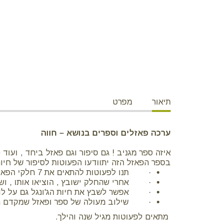
תיאור
מפרט
ערכה פאזלים וספרים בנושא – חווה
איזה ספר מגניב ! גם סיפור וגם פאזל ביחד , ועוד פ
בספר הפאזל הזה יתוודעו הפעוטות לסיפור של חיות
· תנו לפעוטות להתאים את 7 חלקי הפאזל לצורות השקועות של חיות החווה שמופיעות בספר
· אחרי שהחלק ישובץ , הוציאו אותו , וש
· אפשר לשבץ את חיות הג'ונגל גם על לוח
· שילוב מעולה של ספר ופאזל שמקדם מוכנות
מתאים לפעוטות מגיל שנה והילך.