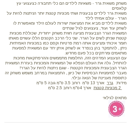
משחק משאית גרר - משאיות לילדים הם כלי תחבורה כצעצועי עץ
קלאסיים
משאית גרר לילדים צבעונית ושתי מכוניות קטנות יותר הניתנות להיות על
הגרר - עולם אמיתי לילד
משאית לילדים מביא את המציאות ישירות לעולם הילד ומאפשרת לו
לשחק עוד ועוד, צעצועים לגיל שנתיים
המשאית הגרר הצבעונית מציעה חווית משחק ייחודית, שכוללת מכוניות
קטנות שניתן לשים על הגרר. שני כלי הרכב הקטנים הללו עשויים מאותו
חומר איכותי ומציעים אותה רמת פרטיות וקסם כמו במכוניות האמיתיות.
ניתן , להתמקד בהן בנפרד או לשחק איתן יחד עם המשאית למסעות
מותאמים ומרתקים בכל פעם מחדש.
עם הצעצוע המדהים הזה, החלומות מתממשים וההרפתקאות מחכות
להתחיל. גלה את העולם הנפלא של המשאיות והמכוניות בעזרת המשאית
הגרר הצבעונית והמכוניות הקטנות - שגם ניתנות להיות על הגרר!
מעבר למיומנויות הבסיסיות של כיוון , התמצאות במרחב משמש משחק זה
כתוספת מעניינת של הנאה ובילוי.
מידות:
גרר
אורך 13 ס"מ רוחב 3.5 ס"מ גובה 5 ס"מ
2 מכוניות קטנות
אורך 4ס"מ רוחב 2.5 ס"מ
מתאים לגילאי