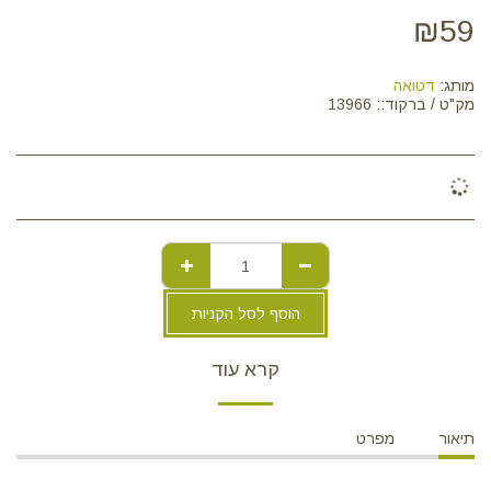
₪
59
מותג:
דטואה
מק"ט / ברקוד::
13966
הוסף לסל הקניות
קרא עוד
תיאור
מפרט