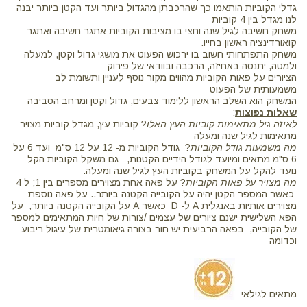
גדלי הקוביות הותאמו כך שהרכבתן מהגדול ביותר ועד הקטן ביותר יבנה
לנו מגדל בין 4 קוביות
משחק חשיבה לגיל שנה וחצי בו מציבות הקוביות אתגר חשיבה ואתגר
קואורדינציה ראשון בחייו.
משחק התפתחותי חשוב בו ירכוש הפעוט את מושגי גדול וקטן, למעלה
ולמטה, יתנסה באחיזה, הרכבה ובוודאי של פירוק
הציורים על פאות הקוביות מהווים מקור נוסף לעניין ותשומת לב
משמעותית של הפעוט
המשחק הוא השלב הראשון ללימוד צבעים, גדול וקטן ומרחב הסביבה
שאלות נפוצות
:
לאיזה גיל מתאימות קוביות העץ האלו
? קוביות עץ, מגדל קוביות מצויר
מתאימות לגיל שנה ומעלה
מה משמעות גודל הקוביות
? גודל הקוביות מ- 12 על 12 ס"מ ועד 6 על
6 ס"מ מתאים ומיועד לגודל הידיים הקטנות, גם משקל הקוביות הקל
נועד להקל על המשחק בקוביות העץ לגיל שנה ומעלה.
מה מצויר על פאות הקוביות
? על פאה אחת מצוירים מספרים בין 1; ל 4
כאשר המספר הקטן יהיה על הקובייה הקטנה ביותר.. על פאה נוספת
מצוירים אותיות באנגלית A ל- D כאשר A על הקובייה הקטנה ביותר, על
הפא השלישית ישנם ציורים של עצמים /צורות של חיות המתאימים למספר
של הקובייה, בפאה הרביעית יש חור בצורה גיאומטרית של עיגול ריבוע
וכדומה
מתאים לגילאי