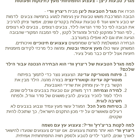
מגדל טבעות ליצן - צעצוע התפתחותי מעץ לתינוקות ופעוטות
הכירו את
מגדל הטבעות ליצן
מבית
ריצרץ וודי
-
הבובה המורכבת משש טבעות עץ נעימות למגע בחמישה צבעים לדמות
יש כובע וראש ועוד 6 טבעות עגולות בקטרים שונים, אפשר וניתן להרכיב
את הבובה לפי כל סדר הנראה לילד, צבעים רצופים , צבעים לא רצופים
, לפי הגודל ומהקטן לגדול ומהגדול לקטן , לפי המבנה המקורי שהבובה
הגיעה אתו וגם לא ואפילו במעורבב.
הבחירה המושלמת להורים שמחפשים
צעצועים חינוכיים
ואיכותיים.
המשחק עשוי כולו
מעץ איכותי ובטוח
, ומהווה כלי מרכזי לקידום מיומנויות
חיוניות אצל ילדים כבר מגיל צעיר.
למה מגדל הטבעות של ריצרץ וודי הוא הבחירה הנכונה עבור הילד
שלכם?
פיתוח מוטוריקה עדינה
: הצעצוע נוצר כדי לתמוך בפיתוח
מוטוריקה עדינה
ו
קואורדינציה
בצורה מהנה. הילד מבין את
הקשר בין יד-עין ומחזק את שרירי האצבעות.
למידה וצמיחה
: דרך משחק עם טבעות בצבעים וגדלים שונים,
הילד לומד להכיר צבעים, להבין מושגים של סדר וגודל, ולפתח
חשיבה לוגית
.
בטיחות מעל הכל
: המגדל עשוי מעץ עמיד וצבוע בצבעים לא
רעילים ומאושרים על ידי מכון התקנים הישראלי, כך שתוכלו להיות
שקטים.
למה לקנות בריצ'רץ' וודי?: צעצוע עץ עם נשמה
ריצרץ וודי
הוא יותר מחנות צעצועים. אנו יוצרים צעצועים שנועדו להישאר
לאורך שנים, לחבר ילדים לטבע ולספק חוויה התפתחותית אמיתית.