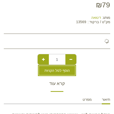
₪
79
מותג:
דטואה
מק"ט / ברקוד::
13569
הוסף לסל הקניות
קרא עוד
תיאור
מפרט