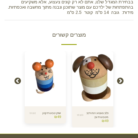
בבחירת המגדל שלנו, אתם לא רק קונים צעצוע, אלא משקיעים
בהתפתחות של ילדכם עם מוצר שתוכנן ונבנה מתוך מחשבה ואכפתיות.
מידות: גובה 14 ס"מ קוטר 2.5 ס"מ
מוצרים קשורים
ובת
כלב צעצוע המורכב
שפן טבעות קטן
מגדל טבעות
65102
65103
11836
₪
49
צועי עץ
מטבעות עץ
עץ -
₪
69
₪
49
לתינוקות