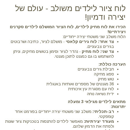
לוח ציור לילדים משולב - עולם של
יצירה ודמיון!
הכירו את לוח מחיק לילדים, לוח הציור המושלם לילדים סקרנים
ויצירתיים!
הלוח משלב שני משטחי יצירה ייחודיים:
צד אחד: לוח גירים קלאסי
- מושלם לציור, כתיבה ושרבוטים
בגירים צבעוניים.
צד שני: לוח מחיק
- נהדר לציור וסימון בטושים מחיקים, וניתן
להשתמש בו גם כמגנט לתוכן מגנטי.
הערכה כוללת:
חבילת גירים צבעוניים
ספוג מחיקה
טוש מחיק
36 מגנטים של מספרים ואותיות באנגלית
לוח עם מסגרת עץ איכותית
ידית נשיאה נוחה
מתאים לילדים מגילאי 3 ומעלה
יתרונות:
רב-תכליתי:
משלב שני משטחי יצירה ייחודיים בפורמט אחד
קומפקטי.
מעודד יצירתיות:
מאפשר לילדים להתנסות בטכניקות ציור שונות
ולפתח את הדמיון שלהם.