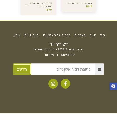
 -
דינוזאורים מגנטים
צורות מגנטים, משחק
צורות מגנטי
71104
4117
7609
₪
79
מגנטים , פירות
משחק,כלי 
₪
79
₪
79
וירקות
בית
חנות
מאמרים
הבלוג של ריצרץ וודי
חנות פיזית
עוד
ריצ'רץ' וודי
זכויות יוצרים © 2026 כל הזכויות שמורות
תנאי שימוש
|
פרטיות
הירשם