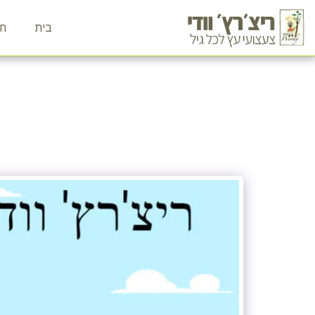
בית
חנ